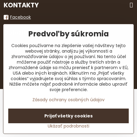
KONTAKTY
Facebook
Dôležité dokumenty
Predvoľby súkromia
Cookies používame na zlepšenie vašej návštevy tejto
Zaujímavé odkazy
webovej stránky, analýzu jej výkonnosti a
zhromažďovanie údajov o jej používaní. Na tento účel
môžeme použiť nástroje a služby tretích strán a
zhromaždené údaje sa môžu preniesť k partnerom v EÚ,
©
2026
Copyright
USA alebo iných krajinách. Kliknutím na „Prijať všetky
Predvoľby súkromia
Zásady ochrany osobných údajov
cookies“ vyjadrujete svoj súhlas s týmto spracovaním.
Vytvorené pomocou:
BiznisWeb.sk
Nižšie môžete nájsť podrobné informácie alebo upraviť
svoje preferencie.
Zásady ochrany osobných údajov
Prijať všetky cookies
Ukázať podrobnosti