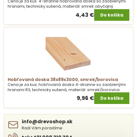
Cena je za kus. 4-stranne hobľovaná doska so zaoblenými
hranami, technicky sušená, materiál: smrek obyčajný.
4,43 €
Do košíka
Hobľovaná doska 38x89x3000, smrek/borovica
Cena je za kus; hobľovaná doska 4-stranne so zaoblenými
hranami R3, technicky sušená, materiál: smrek/borovica
9,96 €
Do košíka
info​@drevoshop​.sk
Radi Vám poradíme