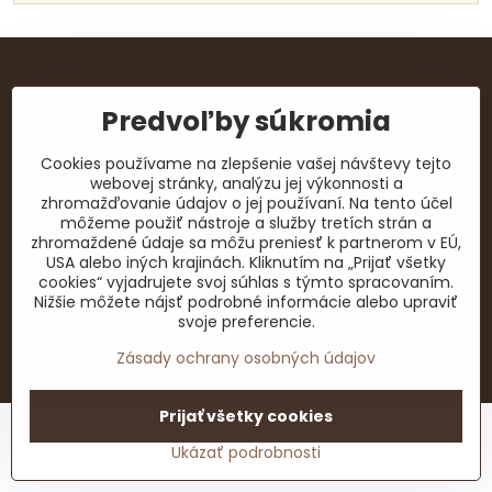
KONTAKTY
Predvoľby súkromia
Facebook
Cookies používame na zlepšenie vašej návštevy tejto
webovej stránky, analýzu jej výkonnosti a
Dôležité dokumenty
zhromažďovanie údajov o jej používaní. Na tento účel
môžeme použiť nástroje a služby tretích strán a
zhromaždené údaje sa môžu preniesť k partnerom v EÚ,
Zaujímavé odkazy
USA alebo iných krajinách. Kliknutím na „Prijať všetky
cookies“ vyjadrujete svoj súhlas s týmto spracovaním.
Nižšie môžete nájsť podrobné informácie alebo upraviť
svoje preferencie.
©
2026
Copyright
Predvoľby súkromia
Zásady ochrany osobných údajov
Zásady ochrany osobných údajov
Vytvorené pomocou:
BiznisWeb.sk
Prijať všetky cookies
Ukázať podrobnosti