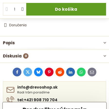
Do košíka
Doručenia
Popis
Diskusia
0
Facebook
Twitter
Bluesky
Pinterest
Reddit
LinkedIn
WhatsApp
E-
mail
info​@drevoshop​.sk
Radi Vám poradíme
tel:+421 908 710 704