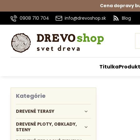
Cena dopravy bu
0908 710 704
info@drevoshop.sk
Blog
Titulka
Produk
Kategórie
DREVENÉ TERASY
DREVENÉ PLOTY, OBKLADY,
STENY