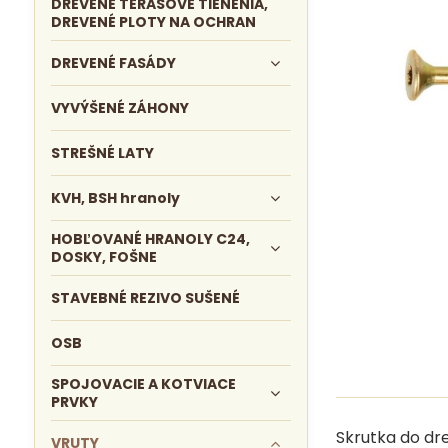
DREVENÉ TERASOVÉ TIENENIA,
DREVENÉ PLOTY NA OCHRAN
DREVENÉ FASÁDY
VYVÝŠENÉ ZÁHONY
STREŠNÉ LATY
KVH, BSH hranoly
HOBĽOVANÉ HRANOLY C24,
DOSKY, FOŠNE
STAVEBNÉ REZIVO SUŠENÉ
OSB
SPOJOVACIE A KOTVIACE
PRVKY
Skrutka do dr
VRUTY