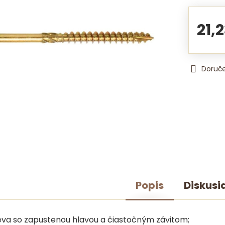
21,
Doruč
Popis
Diskusi
eva so zapustenou hlavou a čiastočným závitom;