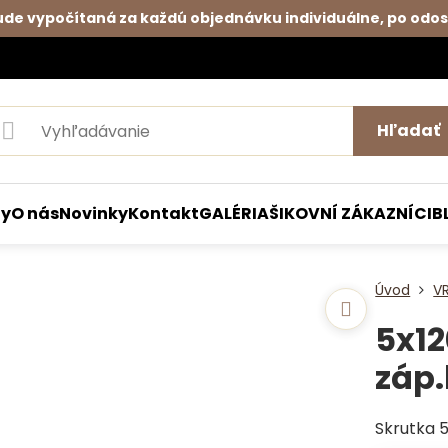
de vypočítaná za každú objednávku individuálne, po odos
Hľadať
ty
O nás
Novinky
Kontakt
GALÉRIA
ŠIKOVNÍ ZÁKAZNÍCI
B
Úvod
V
5x12
záp.
Skrutka 