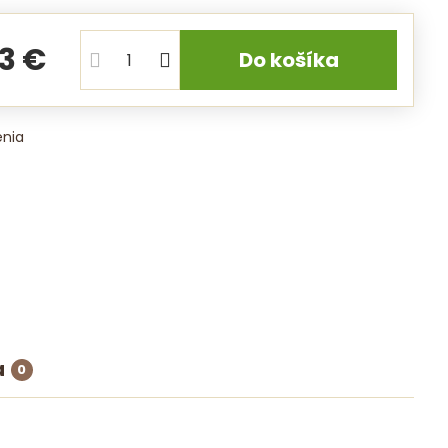
23 €
Do košíka
enia
a
0