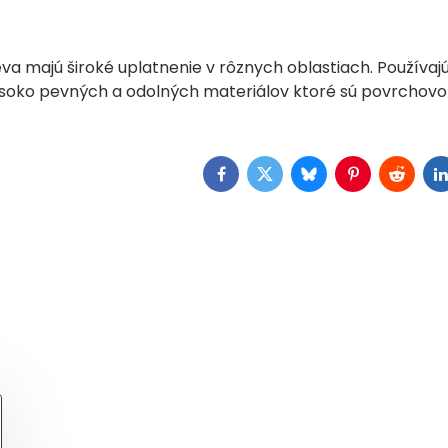
va majú široké uplatnenie v rôznych oblastiach. Používajú
ysoko pevných a odolných materiálov ktoré sú povrcho
Facebook
Twitter
Bluesky
Pinterest
Reddit
L