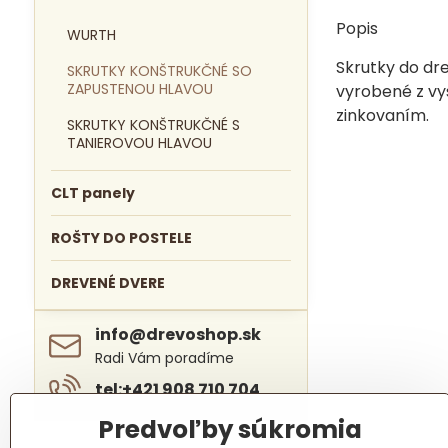
Popis
WURTH
Skrutky do dre
SKRUTKY KONŠTRUKČNÉ SO
ZAPUSTENOU HLAVOU
vyrobené z v
zinkovaním.
SKRUTKY KONŠTRUKČNÉ S
TANIEROVOU HLAVOU
CLT panely
ROŠTY DO POSTELE
DREVENÉ DVERE
info​@drevoshop​.sk
Radi Vám poradíme
tel:+421 908 710 704
Predvoľby súkromia