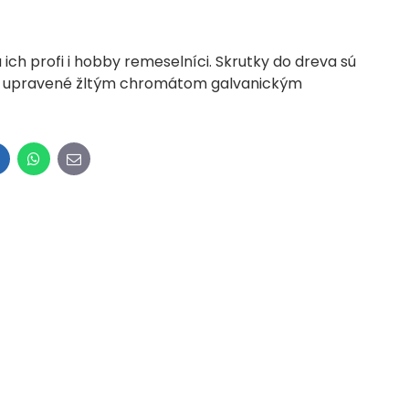
 ich profi i hobby remeselníci. Skrutky do dreva sú
vo upravené žltým chromátom galvanickým
inkedIn
WhatsApp
E-
mail