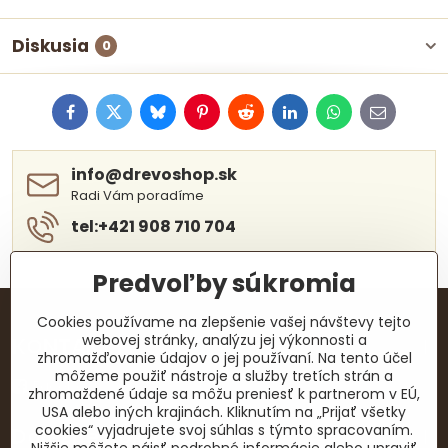
Diskusia
0
Facebook
Twitter
Bluesky
Pinterest
Reddit
LinkedIn
WhatsApp
E-
mail
info​@drevoshop​.sk
Radi Vám poradíme
tel:+421 908 710 704
Predvoľby súkromia
Cookies používame na zlepšenie vašej návštevy tejto
webovej stránky, analýzu jej výkonnosti a
KONTAKTY
zhromažďovanie údajov o jej používaní. Na tento účel
môžeme použiť nástroje a služby tretích strán a
Facebook
zhromaždené údaje sa môžu preniesť k partnerom v EÚ,
USA alebo iných krajinách. Kliknutím na „Prijať všetky
cookies“ vyjadrujete svoj súhlas s týmto spracovaním.
Dôležité dokumenty