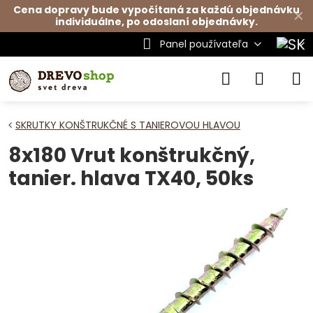
Cena dopravy bude vypočítaná za každú objednávku
✕
individuálne, po odoslaní objednávky.
Panel používateľa
SKRUTKY KONŠTRUKČNÉ S TANIEROVOU HLAVOU
8x180 Vrut konštrukčný,
tanier. hlava TX40, 50ks