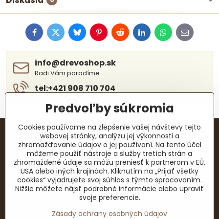
Diskusia
Facebook
Twitter
Bluesky
Pinterest
Reddit
LinkedIn
WhatsApp
E-
mail
info​@drevoshop​.sk
Radi Vám poradíme
tel:+421 908 710 704
Predvoľby súkromia
Cookies používame na zlepšenie vašej návštevy tejto
webovej stránky, analýzu jej výkonnosti a
KONTAKTY
zhromažďovanie údajov o jej používaní. Na tento účel
môžeme použiť nástroje a služby tretích strán a
Facebook
zhromaždené údaje sa môžu preniesť k partnerom v EÚ,
USA alebo iných krajinách. Kliknutím na „Prijať všetky
cookies“ vyjadrujete svoj súhlas s týmto spracovaním.
Dôležité dokumenty
Nižšie môžete nájsť podrobné informácie alebo upraviť
svoje preferencie.
Zaujímavé odkazy
Zásady ochrany osobných údajov