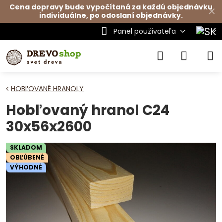
Cena dopravy bude vypočítaná za každú objednávku
✕
individuálne, po odoslaní objednávky.
Panel používateľa
HOBĽOVANÉ HRANOLY
Hobľovaný hranol C24
30x56x2600
SKLADOM
OBĽÚBENÉ
VÝHODNÉ