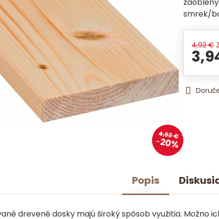
zaoblený
smrek/bor
4,92 €
3,9
Doruč
4,92 €
20%
Popis
Diskusi
ané drevené dosky majú široký spôsob využitia. Možno ic