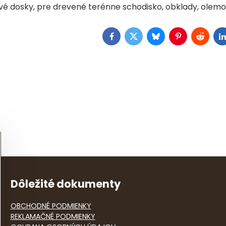
vé dosky, pre drevené terénne schodisko, obklady, olemo
Facebook
Twitter
Bluesky
Pinterest
Reddit
L
Dôležité dokumenty
OBCHODNÉ PODMIENKY
REKLAMAČNÉ PODMIENKY