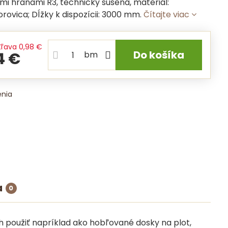
mi hranami R3, technicky sušená, materiál:
ovica; Dĺžky k dispozícii: 3000 mm.
Čítajte viac
Zľava
0,98 €
Do košíka
4 €
bm
enia
a
0
h použiť napríklad ako hobľované dosky na plot,