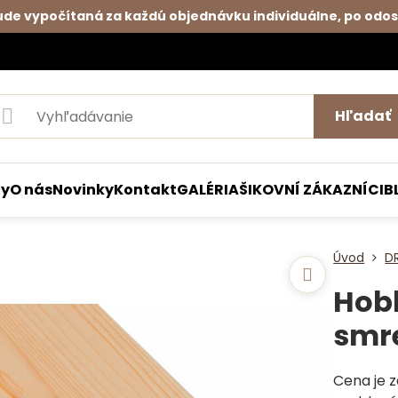
de vypočítaná za každú objednávku individuálne, po odos
Hľadať
ty
O nás
Novinky
Kontakt
GALÉRIA
ŠIKOVNÍ ZÁKAZNÍCI
B
Úvod
D
Hob
smr
Cena je 