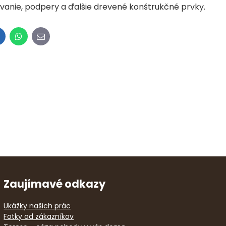
vanie, podpery a ďalšie drevené konštrukčné prvky.
inkedIn
WhatsApp
E-
mail
Zaujímavé odkazy
Ukážky našich prác
Fotky od zákazníkov