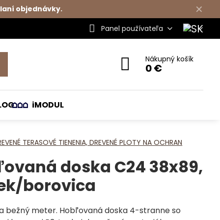
✕
laní objednávky.
Panel používateľa
Nákupný košík
0 €
LOG
iMODUL
REVENÉ TERASOVÉ TIENENIA, DREVENÉ PLOTY NA OCHRAN
ľovaná doska C24 38x89,
ek/borovica
za bežný meter. Hobľovaná doska 4-stranne so