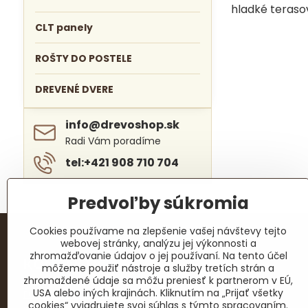
hladké teraso
CLT panely
ROŠTY DO POSTELE
DREVENÉ DVERE
info​@drevoshop​.sk
Radi Vám poradíme
tel:+421 908 710 704
Predvoľby súkromia
Cookies používame na zlepšenie vašej návštevy tejto
webovej stránky, analýzu jej výkonnosti a
zhromažďovanie údajov o jej používaní. Na tento účel
KONTAKTY
môžeme použiť nástroje a služby tretích strán a
zhromaždené údaje sa môžu preniesť k partnerom v EÚ,
USA alebo iných krajinách. Kliknutím na „Prijať všetky
Fučíkova ulica 336/3
cookies“ vyjadrujete svoj súhlas s týmto spracovaním.