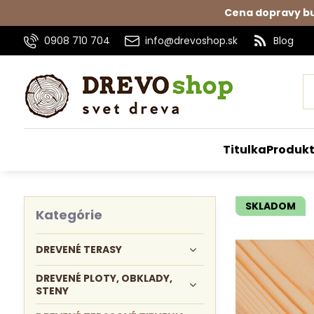
Cena dopravy bu
0908 710 704
info@drevoshop.sk
Blog
Titulka
Produk
SKLADOM
Kategórie
DREVENÉ TERASY
DREVENÉ PLOTY, OBKLADY,
STENY