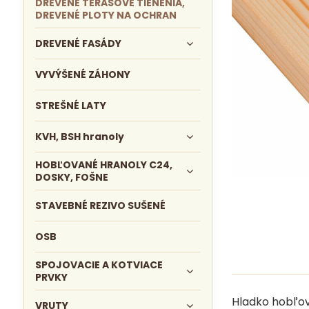
DREVENÉ TERASOVÉ TIENENIA,
DREVENÉ PLOTY NA OCHRAN
DREVENÉ FASÁDY
VYVÝŠENÉ ZÁHONY
STREŠNÉ LATY
KVH, BSH hranoly
HOBĽOVANÉ HRANOLY C24,
DOSKY, FOŠNE
STAVEBNÉ REZIVO SUŠENÉ
OSB
SPOJOVACIE A KOTVIACE
PRVKY
Hladko hobľov
VRUTY