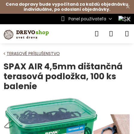
Cena dopravy bude vypočítaná za každú objednávku
✕
individuálne, po odoslaní objednávky.
Panel používateľa
TERASOVÉ PRÍSLUŠENSTVO
SPAX AIR 4,5mm dištančná
terasová podložka, 100 ks
balenie