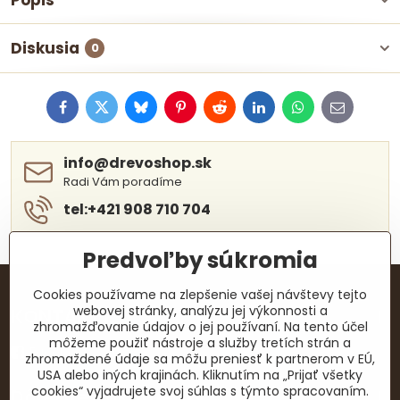
Popis
Diskusia
0
Facebook
Twitter
Bluesky
Pinterest
Reddit
LinkedIn
WhatsApp
E-
mail
info​@drevoshop​.sk
Radi Vám poradíme
tel:+421 908 710 704
Predvoľby súkromia
Cookies používame na zlepšenie vašej návštevy tejto
webovej stránky, analýzu jej výkonnosti a
KONTAKTY
zhromažďovanie údajov o jej používaní. Na tento účel
môžeme použiť nástroje a služby tretích strán a
Facebook
zhromaždené údaje sa môžu preniesť k partnerom v EÚ,
USA alebo iných krajinách. Kliknutím na „Prijať všetky
cookies“ vyjadrujete svoj súhlas s týmto spracovaním.
Dôležité dokumenty